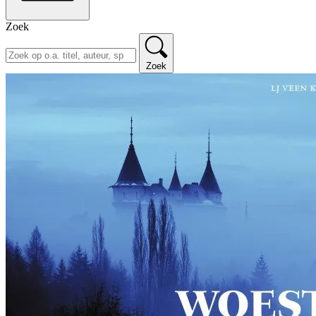
Zoek
Zoek