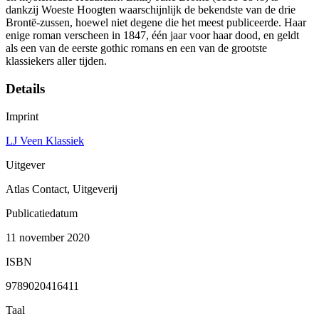
dankzij Woeste Hoogten waarschijnlijk de bekendste van de drie
Brontë-zussen, hoewel niet degene die het meest publiceerde. Haar
enige roman verscheen in 1847, één jaar voor haar dood, en geldt
als een van de eerste gothic romans en een van de grootste
klassiekers aller tijden.
Details
Imprint
LJ Veen Klassiek
Uitgever
Atlas Contact, Uitgeverij
Publicatiedatum
11 november 2020
ISBN
9789020416411
Taal