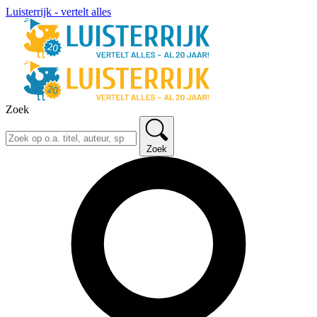
Luisterrijk - vertelt alles
Zoek
Zoek