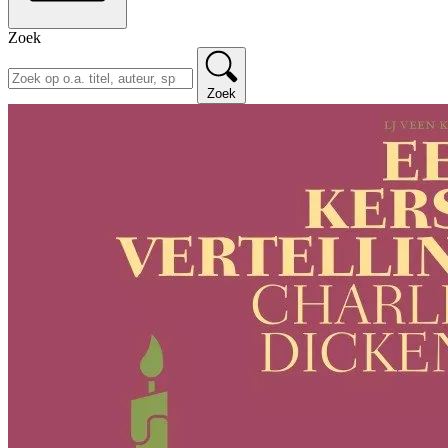
Zoek
Zoek