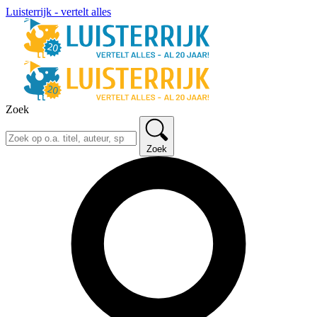
Luisterrijk - vertelt alles
Zoek
Zoek