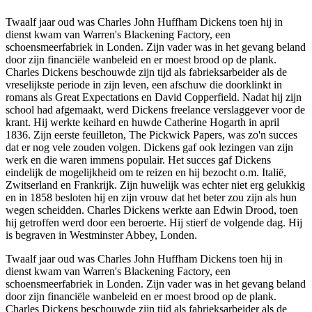
Twaalf jaar oud was Charles John Huffham Dickens toen hij in
dienst kwam van Warren's Blackening Factory, een
schoensmeerfabriek in Londen. Zijn vader was in het gevang beland
door zijn financiële wanbeleid en er moest brood op de plank.
Charles Dickens beschouwde zijn tijd als fabrieksarbeider als de
vreselijkste periode in zijn leven, een afschuw die doorklinkt in
romans als Great Expectations en David Copperfield. Nadat hij zijn
school had afgemaakt, werd Dickens freelance verslaggever voor de
krant. Hij werkte keihard en huwde Catherine Hogarth in april
1836. Zijn eerste feuilleton, The Pickwick Papers, was zo'n succes
dat er nog vele zouden volgen. Dickens gaf ook lezingen van zijn
werk en die waren immens populair. Het succes gaf Dickens
eindelijk de mogelijkheid om te reizen en hij bezocht o.m. Italië,
Zwitserland en Frankrijk. Zijn huwelijk was echter niet erg gelukkig
en in 1858 besloten hij en zijn vrouw dat het beter zou zijn als hun
wegen scheidden. Charles Dickens werkte aan Edwin Drood, toen
hij getroffen werd door een beroerte. Hij stierf de volgende dag. Hij
is begraven in Westminster Abbey, Londen.
Twaalf jaar oud was Charles John Huffham Dickens toen hij in
dienst kwam van Warren's Blackening Factory, een
schoensmeerfabriek in Londen. Zijn vader was in het gevang beland
door zijn financiële wanbeleid en er moest brood op de plank.
Charles Dickens beschouwde zijn tijd als fabrieksarbeider als de