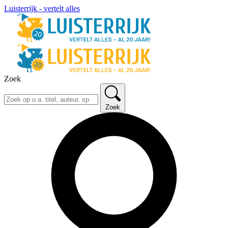
Luisterrijk - vertelt alles
Zoek
Zoek