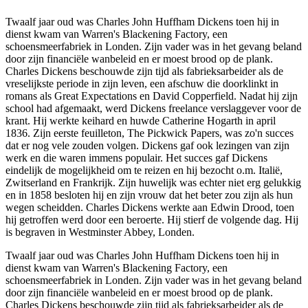
Twaalf jaar oud was Charles John Huffham Dickens toen hij in
dienst kwam van Warren's Blackening Factory, een
schoensmeerfabriek in Londen. Zijn vader was in het gevang beland
door zijn financiële wanbeleid en er moest brood op de plank.
Charles Dickens beschouwde zijn tijd als fabrieksarbeider als de
vreselijkste periode in zijn leven, een afschuw die doorklinkt in
romans als Great Expectations en David Copperfield. Nadat hij zijn
school had afgemaakt, werd Dickens freelance verslaggever voor de
krant. Hij werkte keihard en huwde Catherine Hogarth in april
1836. Zijn eerste feuilleton, The Pickwick Papers, was zo'n succes
dat er nog vele zouden volgen. Dickens gaf ook lezingen van zijn
werk en die waren immens populair. Het succes gaf Dickens
eindelijk de mogelijkheid om te reizen en hij bezocht o.m. Italië,
Zwitserland en Frankrijk. Zijn huwelijk was echter niet erg gelukkig
en in 1858 besloten hij en zijn vrouw dat het beter zou zijn als hun
wegen scheidden. Charles Dickens werkte aan Edwin Drood, toen
hij getroffen werd door een beroerte. Hij stierf de volgende dag. Hij
is begraven in Westminster Abbey, Londen.
Twaalf jaar oud was Charles John Huffham Dickens toen hij in
dienst kwam van Warren's Blackening Factory, een
schoensmeerfabriek in Londen. Zijn vader was in het gevang beland
door zijn financiële wanbeleid en er moest brood op de plank.
Charles Dickens beschouwde zijn tijd als fabrieksarbeider als de