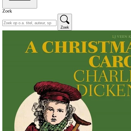
Zoek
Zoek