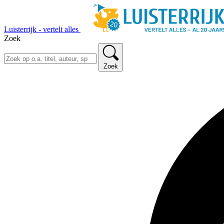
Luisterrijk - vertelt alles
Zoek
Zoek