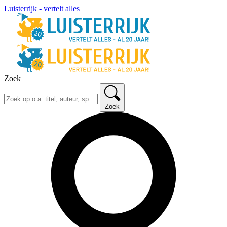
Luisterrijk - vertelt alles
Zoek
Zoek