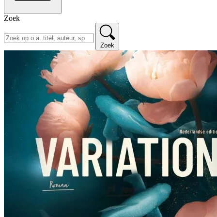
Zoek
Zoek