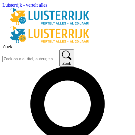
Luisterrijk - vertelt alles
Zoek
Zoek