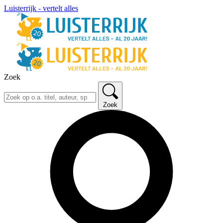
Luisterrijk - vertelt alles
Zoek
Zoek