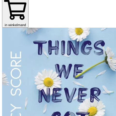
in winkelmand