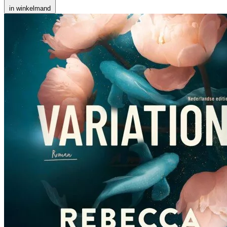
in winkelmand