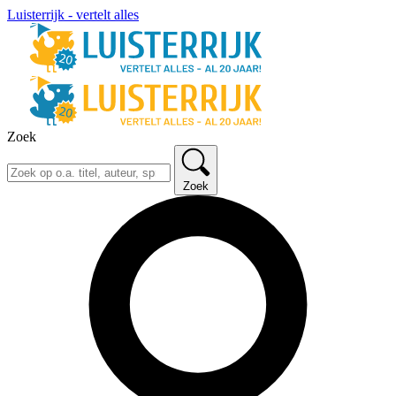
Luisterrijk - vertelt alles
Zoek
Zoek