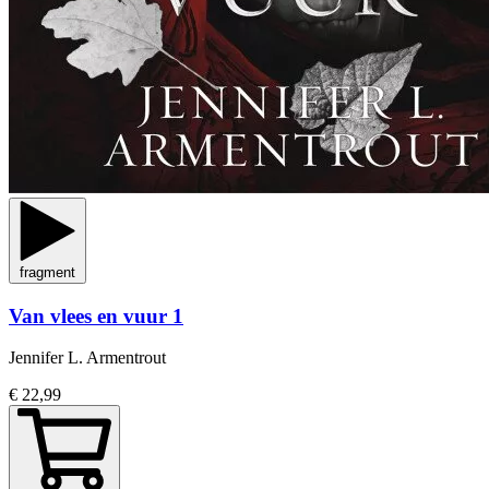
fragment
Van vlees en vuur 1
Jennifer L. Armentrout
€ 22,99