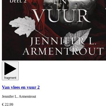
fragment
Van vlees en vuur 2
Jennifer L. Armentrout
€ 22,99