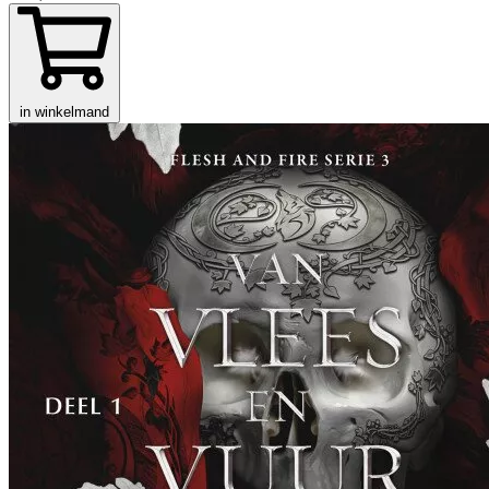
in winkelmand