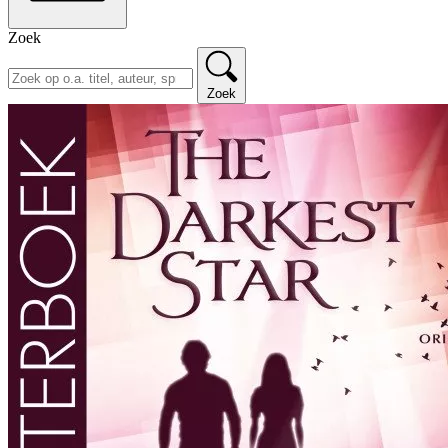
Zoek
Zoek