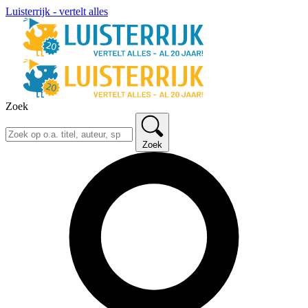
Luisterrijk - vertelt alles
Zoek
Zoek