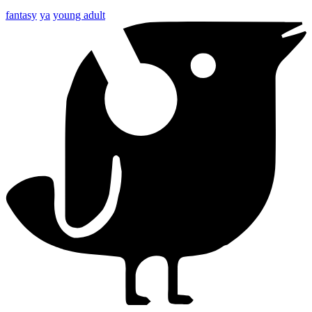
fantasy
ya
young adult