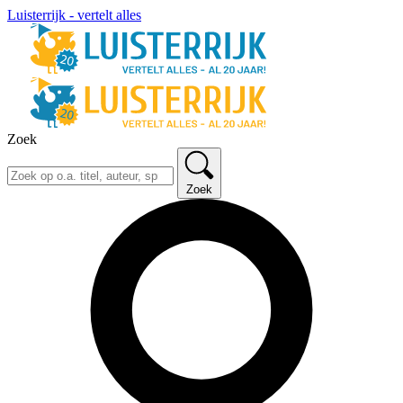
Luisterrijk - vertelt alles
Zoek
Zoek