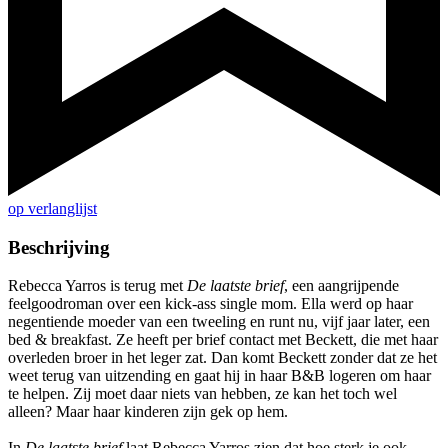
op verlanglijst
Beschrijving
Rebecca Yarros is terug met
De laatste brief
, een aangrijpende
feelgoodroman over een kick-ass single mom. Ella werd op haar
negentiende moeder van een tweeling en runt nu, vijf jaar later, een
bed & breakfast. Ze heeft per brief contact met Beckett, die met haar
overleden broer in het leger zat. Dan komt Beckett zonder dat ze het
weet terug van uitzending en gaat hij in haar B&B logeren om haar
te helpen. Zij moet daar niets van hebben, ze kan het toch wel
alleen? Maar haar kinderen zijn gek op hem.
In
De laatste brief
laat Rebecca Yarros zien dat hoe sterk je ook