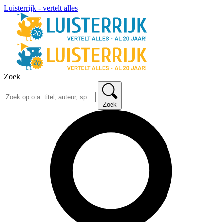
Luisterrijk - vertelt alles
Zoek
Zoek