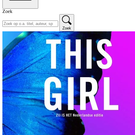
Zoek
Zoek