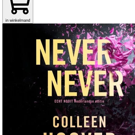
in winkelmand