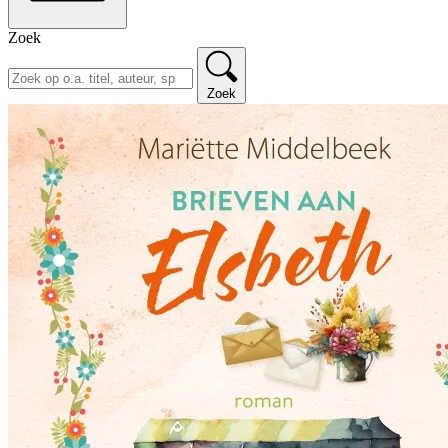
Zoek
Zoek