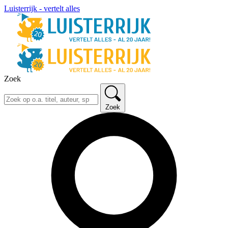
Luisterrijk - vertelt alles
Zoek
Zoek