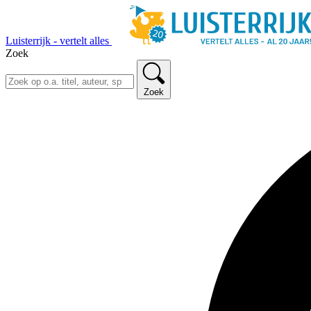
Luisterrijk - vertelt alles
Zoek
Zoek