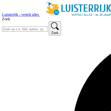
Luisterrijk - vertelt alles
Zoek
Zoek