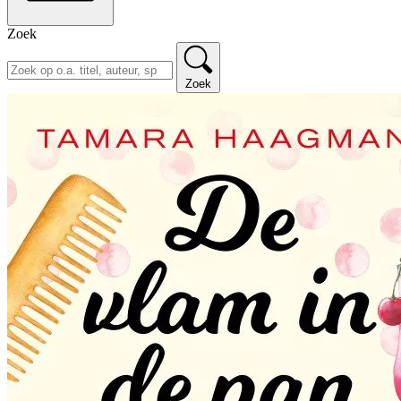
Zoek
Zoek