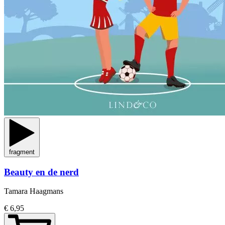
fragment
Beauty en de nerd
Tamara Haagmans
€ 6,95