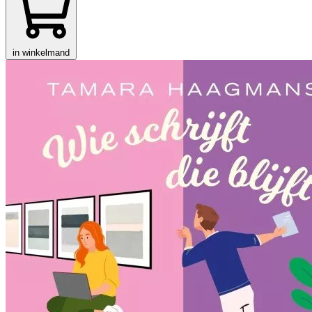
in winkelmand