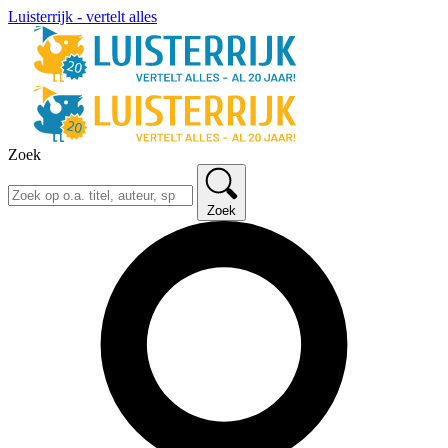
Luisterrijk - vertelt alles
Zoek
Zoek