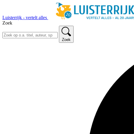
Luisterrijk - vertelt alles
Zoek
Zoek