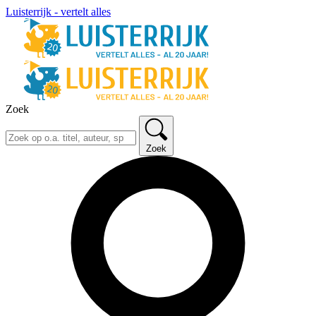
Luisterrijk - vertelt alles
Zoek
Zoek