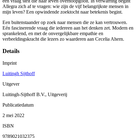
een vraag stelt die haar leven overhoopgooit. In verwarring begint
Allegra zich af te vragen: wie zijn de vijf belangrijkste mensen in
mijn leven? Een opwindende zoektocht naar betekenis begint.
Een buitenstaander op zoek naar mensen die ze kan vertrouwen.
Eén fascinerende vraag die iedereen aan het denken zet. Modern en
sprankelend, en met de onvergelijkbare empathie en
verbeeldingskracht die lezers zo waarderen aan Cecelia Ahern.
Details
Imprint
Luitingh Sijthoff
Uitgever
Luitingh-Sijthoff B.V., Uitgeverij
Publicatiedatum
2 mei 2022
ISBN
9789021032375