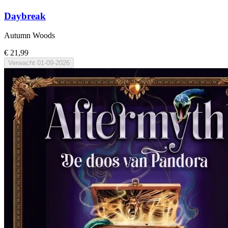
Daybreak
Autumn Woods
€ 21,99
Verwacht
01-09-2026