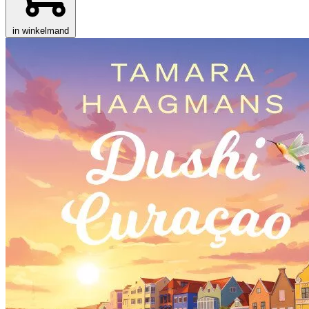
in winkelmand