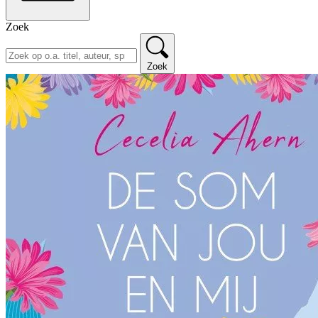
Zoek
Zoek