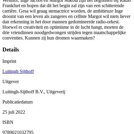
Westhof, Inge Jacobs en Margot Mikola zijn net begonnen bij Radio
Frankfurt en hopen dat dit het begin zal zijn van een schitterende
carrière. Gesa wil graag stemactrice worden, de ambitieuze Inge
droomt van een leven als zangeres en celliste Margot wil niets liever
dan erkenning in het door mannen gedomineerde radio-orkest.
Hoewel er creativiteit en optimisme in de lucht hangt, moeten de
drie vriendinnen noodgedwongen strijden tegen maatschappelijke
conventies. Kunnen zij hun dromen waarmaken?
Details
Imprint
Luitingh Sijthoff
Uitgever
Luitingh-Sijthoff B.V., Uitgeverij
Publicatiedatum
25 juli 2022
ISBN
9789021032795