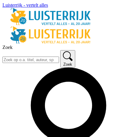
Luisterrijk - vertelt alles
Zoek
Zoek