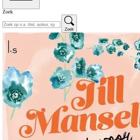
Zoek
Zoek