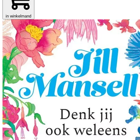
in winkelmand