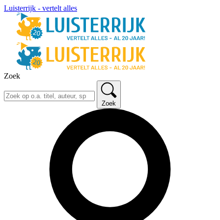
Luisterrijk - vertelt alles
Zoek
Zoek