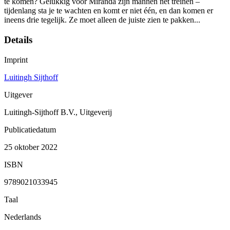
te komen? Gelukkig voor Miranda zijn mannen net treinen –
tijdenlang sta je te wachten en komt er niet één, en dan komen er
ineens drie tegelijk. Ze moet alleen de juiste zien te pakken...
Details
Imprint
Luitingh Sijthoff
Uitgever
Luitingh-Sijthoff B.V., Uitgeverij
Publicatiedatum
25 oktober 2022
ISBN
9789021033945
Taal
Nederlands