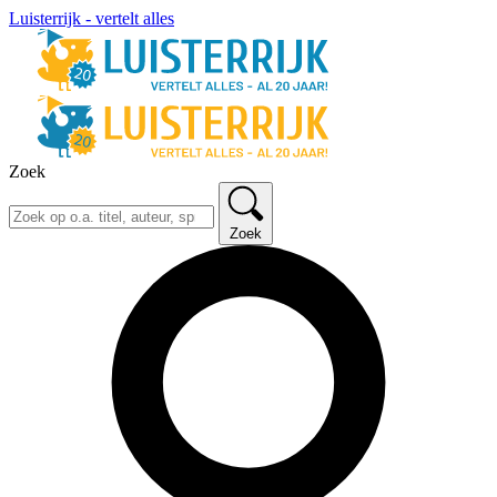
Luisterrijk - vertelt alles
Zoek
Zoek