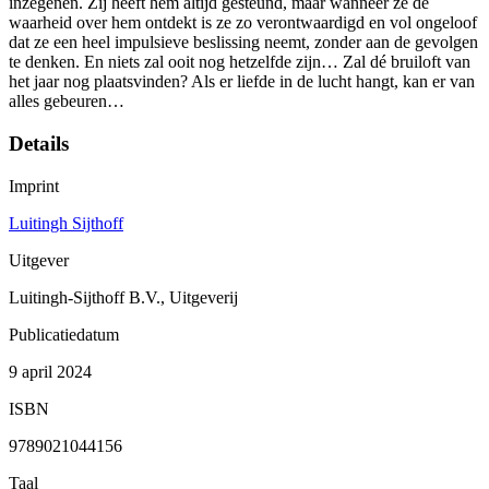
inzegenen. Zij heeft hem altijd gesteund, maar wanneer ze de
waarheid over hem ontdekt is ze zo verontwaardigd en vol ongeloof
dat ze een heel impulsieve beslissing neemt, zonder aan de gevolgen
te denken. En niets zal ooit nog hetzelfde zijn… Zal dé bruiloft van
het jaar nog plaatsvinden? Als er liefde in de lucht hangt, kan er van
alles gebeuren…
Details
Imprint
Luitingh Sijthoff
Uitgever
Luitingh-Sijthoff B.V., Uitgeverij
Publicatiedatum
9 april 2024
ISBN
9789021044156
Taal