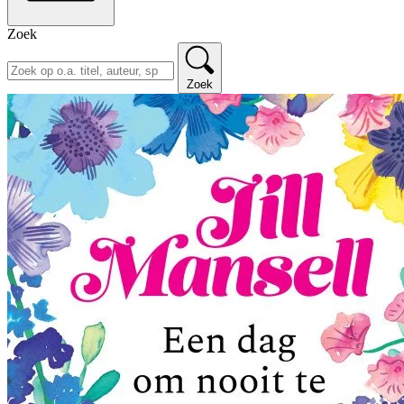
Zoek
Zoek