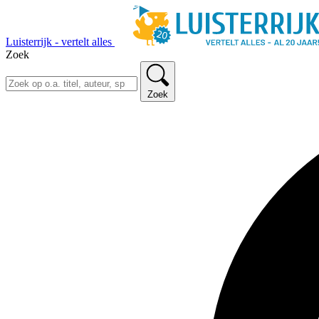
Luisterrijk - vertelt alles
Zoek
Zoek