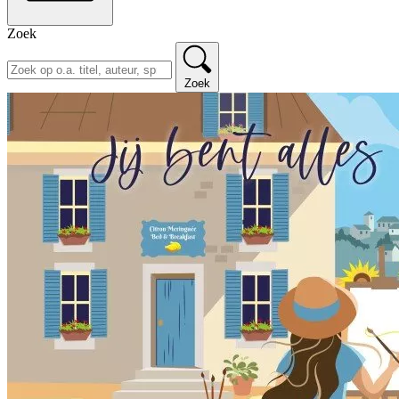
Zoek
Zoek