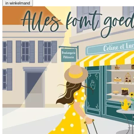
in winkelmand