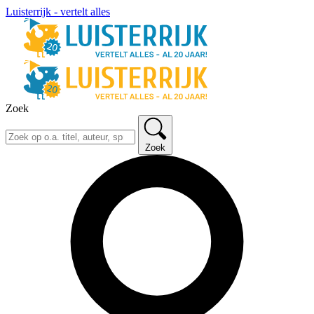
Luisterrijk - vertelt alles
Zoek
Zoek