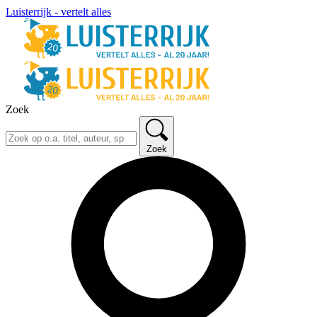
Luisterrijk - vertelt alles
Zoek
Zoek