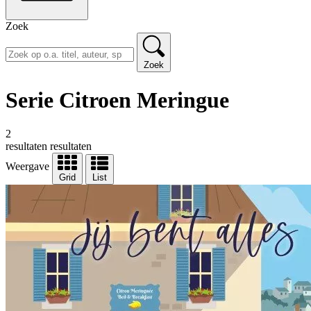
Zoek
Zoek
Serie Citroen Meringue
2
resultaten
resultaten
Weergave
Grid
List