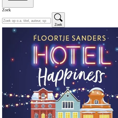
Zoek
Zoek