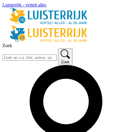
Luisterrijk - vertelt alles
Zoek
Zoek