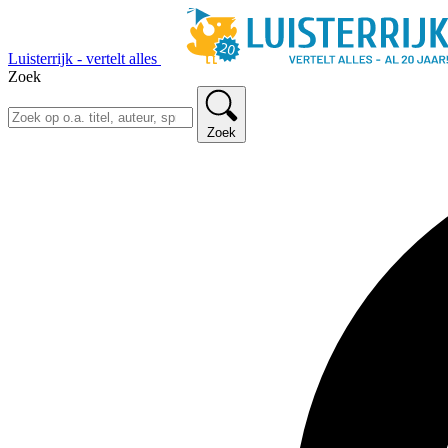
Luisterrijk - vertelt alles
Zoek
Zoek