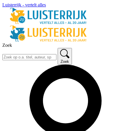
Luisterrijk - vertelt alles
Zoek
Zoek