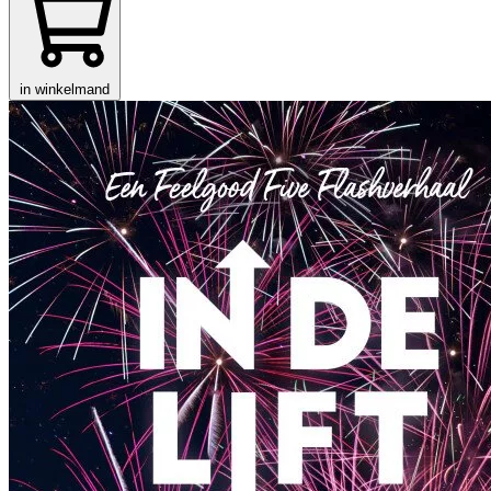
in winkelmand