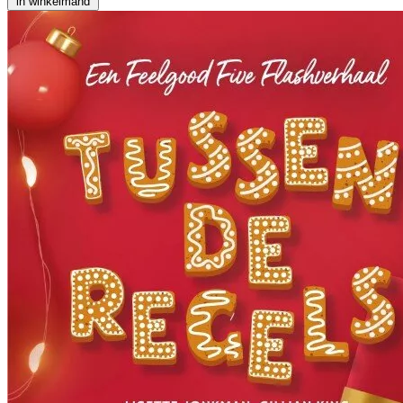
in winkelmand