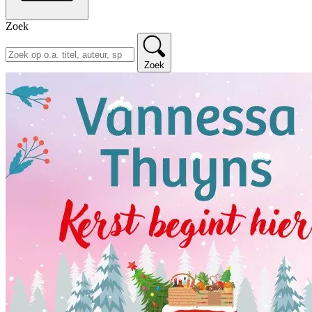
Zoek
Zoek