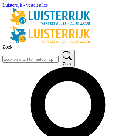
Luisterrijk - vertelt alles
Zoek
Zoek