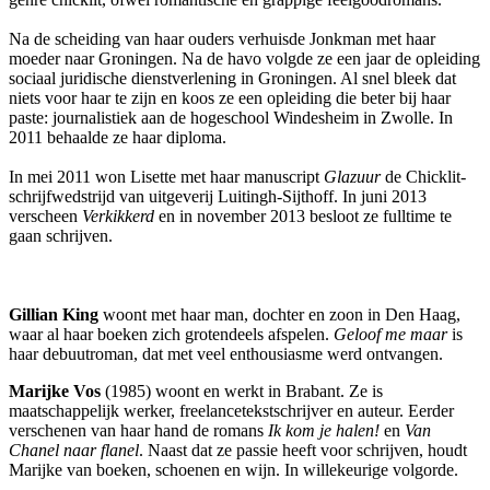
Na de scheiding van haar ouders verhuisde Jonkman met haar
moeder naar Groningen. Na de havo volgde ze een jaar de opleiding
sociaal juridische dienstverlening in Groningen. Al snel bleek dat
niets voor haar te zijn en koos ze een opleiding die beter bij haar
paste: journalistiek aan de hogeschool Windesheim in Zwolle. In
2011 behaalde ze haar diploma.
In mei 2011 won Lisette met haar manuscript
Glazuur
de Chicklit-
schrijfwedstrijd van uitgeverij Luitingh-Sijthoff. In juni 2013
verscheen
Verkikkerd
en in november 2013 besloot ze fulltime te
gaan schrijven.
Gillian King
woont met haar man, dochter en zoon in Den Haag,
waar al haar boeken zich grotendeels afspelen.
Geloof me maar
is
haar debuutroman, dat met veel enthousiasme werd ontvangen.
Marijke Vos
(1985) woont en werkt in Brabant. Ze is
maatschappelijk werker, freelancetekstschrijver en auteur. Eerder
verschenen van haar hand de romans
Ik kom je halen!
en
Van
Chanel naar flanel
. Naast dat ze passie heeft voor schrijven, houdt
Marijke van boeken, schoenen en wijn. In willekeurige volgorde.