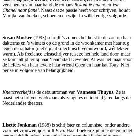
verschenen van haar hand de romans
Ik kom je halen!
en
Van
Chanel naar flanel
. Naast dat ze passie heeft voor schrijven, houdt
Marijke van boeken, schoenen en wijn. In willekeurige volgorde.
Susan Muskee
(1993) schrijft ’s zomers het liefst in de zon op haar
dakterras en ’s winters op de grond in de woonkamer met haar rug
tegen de radiator (niet erg arbo-technisch verantwoord, wél lekker
warm). Als freelance tekstschrijver reist ze het hele land door, maar
ze komt altijd terug naar ‘haar’ stad Deventer. Al was het maar voor
de liefdes van haar leven: haar vriend Coen en haar kat Tony. Niet
per se in volgorde van belangrijkheid.
Knetterverliefd
is de debuutroman van
Vannessa Thuyns
. Ze is
naast het schrijven werkzaam als zangeres en toert al jaren langs de
Nederlandse theaters.
Lisette Jonkman
(1988) is schrijfster en columniste, onder andere
voor het vrouwentijdschrift
Viva
. Haar boeken zijn in te delen in het
genre chicklit, ofwel romantische en grappige feelgoodromans.