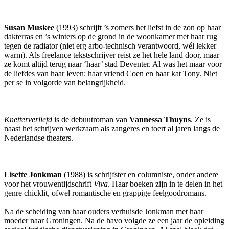
Susan Muskee
(1993) schrijft ’s zomers het liefst in de zon op haar
dakterras en ’s winters op de grond in de woonkamer met haar rug
tegen de radiator (niet erg arbo-technisch verantwoord, wél lekker
warm). Als freelance tekstschrijver reist ze het hele land door, maar
ze komt altijd terug naar ‘haar’ stad Deventer. Al was het maar voor
de liefdes van haar leven: haar vriend Coen en haar kat Tony. Niet
per se in volgorde van belangrijkheid.
Knetterverliefd
is de debuutroman van
Vannessa Thuyns
. Ze is
naast het schrijven werkzaam als zangeres en toert al jaren langs de
Nederlandse theaters.
Lisette Jonkman
(1988) is schrijfster en columniste, onder andere
voor het vrouwentijdschrift
Viva
. Haar boeken zijn in te delen in het
genre chicklit, ofwel romantische en grappige feelgoodromans.
Na de scheiding van haar ouders verhuisde Jonkman met haar
moeder naar Groningen. Na de havo volgde ze een jaar de opleiding