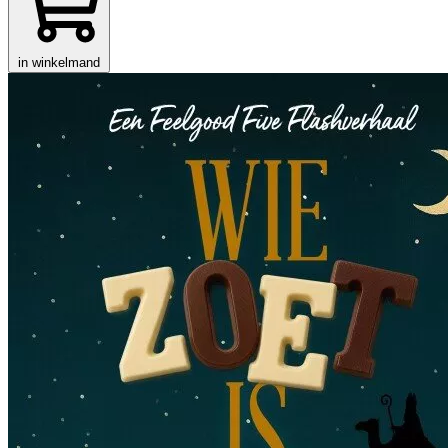
in winkelmand