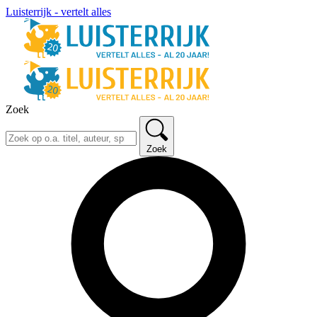
Luisterrijk - vertelt alles
Zoek
Zoek