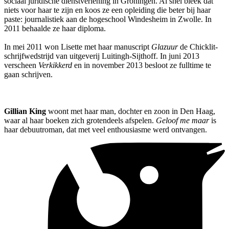
sociaal juridische dienstverlening in Groningen. Al snel bleek dat
niets voor haar te zijn en koos ze een opleiding die beter bij haar
paste: journalistiek aan de hogeschool Windesheim in Zwolle. In
2011 behaalde ze haar diploma.
In mei 2011 won Lisette met haar manuscript
Glazuur
de Chicklit-
schrijfwedstrijd van uitgeverij Luitingh-Sijthoff. In juni 2013
verscheen
Verkikkerd
en in november 2013 besloot ze fulltime te
gaan schrijven.
Gillian King
woont met haar man, dochter en zoon in Den Haag,
waar al haar boeken zich grotendeels afspelen.
Geloof me maar
is
haar debuutroman, dat met veel enthousiasme werd ontvangen.