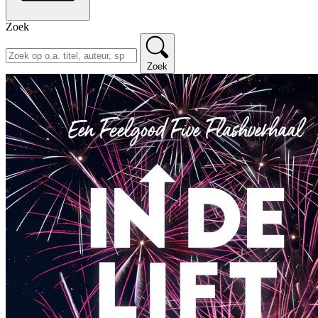
Zoek
Zoek