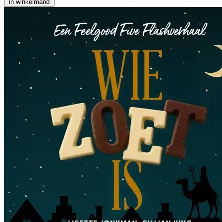
in winkelmand