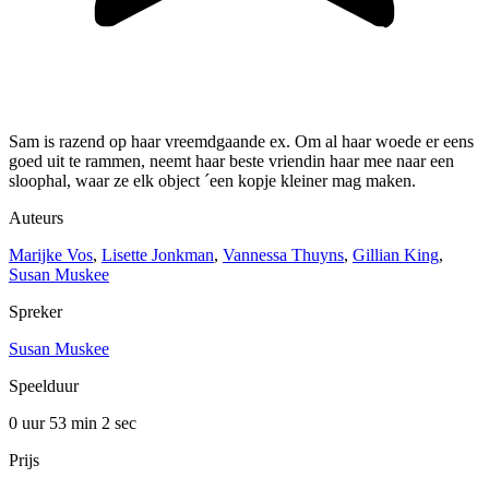
Sam is razend op haar vreemdgaande ex. Om al haar woede er eens
goed uit te rammen, neemt haar beste vriendin haar mee naar een
sloophal, waar ze elk object ´een kopje kleiner mag maken.
Auteurs
Marijke Vos
,
Lisette Jonkman
,
Vannessa Thuyns
,
Gillian King
,
Susan Muskee
Spreker
Susan Muskee
Speelduur
0 uur 53 min
2 sec
Prijs