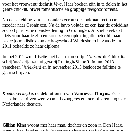
voor het vrouwentijdschrift
Viva
. Haar boeken zijn in te delen in het
genre chicklit, ofwel romantische en grappige feelgoodromans.
Na de scheiding van haar ouders verhuisde Jonkman met haar
moeder naar Groningen. Na de havo volgde ze een jaar de opleiding
sociaal juridische dienstverlening in Groningen. Al snel bleek dat
niets voor haar te zijn en koos ze een opleiding die beter bij haar
paste: journalistiek aan de hogeschool Windesheim in Zwolle. In
2011 behaalde ze haar diploma.
In mei 2011 won Lisette met haar manuscript
Glazuur
de Chicklit-
schrijfwedstrijd van uitgeverij Luitingh-Sijthoff. In juni 2013
verscheen
Verkikkerd
en in november 2013 besloot ze fulltime te
gaan schrijven.
Knetterverliefd
is de debuutroman van
Vannessa Thuyns
. Ze is
naast het schrijven werkzaam als zangeres en toert al jaren langs de
Nederlandse theaters.
Gillian King
woont met haar man, dochter en zoon in Den Haag,
waar al haar boeken zich grotendeels afspelen.
Geloof me maar
is