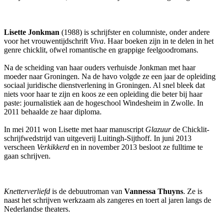
Lisette Jonkman
(1988) is schrijfster en columniste, onder andere
voor het vrouwentijdschrift
Viva
. Haar boeken zijn in te delen in het
genre chicklit, ofwel romantische en grappige feelgoodromans.
Na de scheiding van haar ouders verhuisde Jonkman met haar
moeder naar Groningen. Na de havo volgde ze een jaar de opleiding
sociaal juridische dienstverlening in Groningen. Al snel bleek dat
niets voor haar te zijn en koos ze een opleiding die beter bij haar
paste: journalistiek aan de hogeschool Windesheim in Zwolle. In
2011 behaalde ze haar diploma.
In mei 2011 won Lisette met haar manuscript
Glazuur
de Chicklit-
schrijfwedstrijd van uitgeverij Luitingh-Sijthoff. In juni 2013
verscheen
Verkikkerd
en in november 2013 besloot ze fulltime te
gaan schrijven.
Knetterverliefd
is de debuutroman van
Vannessa Thuyns
. Ze is
naast het schrijven werkzaam als zangeres en toert al jaren langs de
Nederlandse theaters.