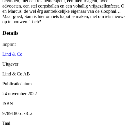
bevinden, met een relatietherapeut, een literair agent, twee
advocaten, een stel corpsballen en een voltallig vrijgezellenfeest. O,
en Marcus, de wel érg aantrekkelijke eigenaar van de sloophal…
Maar goed, Sam is hier om iets kapot te maken, niet om iets nieuws
op te bouwen. Toch?
Details
Imprint
Lind & Co
Uitgever
Lind & Co AB
Publicatiedatum
24 november 2022
ISBN
9789180517812
Taal