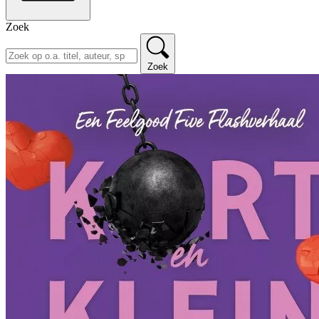
Zoek
Zoek