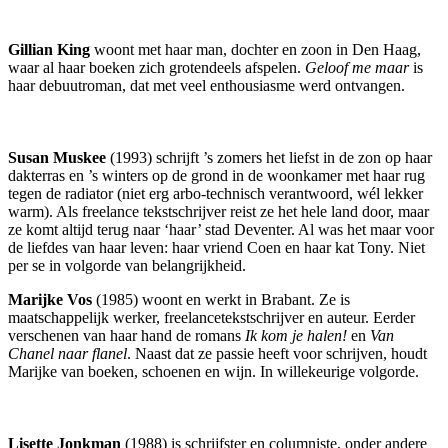
Gillian King
woont met haar man, dochter en zoon in Den Haag,
waar al haar boeken zich grotendeels afspelen.
Geloof me maar
is
haar debuutroman, dat met veel enthousiasme werd ontvangen.
Susan Muskee
(1993) schrijft ’s zomers het liefst in de zon op haar
dakterras en ’s winters op de grond in de woonkamer met haar rug
tegen de radiator (niet erg arbo-technisch verantwoord, wél lekker
warm). Als freelance tekstschrijver reist ze het hele land door, maar
ze komt altijd terug naar ‘haar’ stad Deventer. Al was het maar voor
de liefdes van haar leven: haar vriend Coen en haar kat Tony. Niet
per se in volgorde van belangrijkheid.
Marijke Vos
(1985) woont en werkt in Brabant. Ze is
maatschappelijk werker, freelancetekstschrijver en auteur. Eerder
verschenen van haar hand de romans
Ik kom je halen!
en
Van
Chanel naar flanel
. Naast dat ze passie heeft voor schrijven, houdt
Marijke van boeken, schoenen en wijn. In willekeurige volgorde.
Lisette Jonkman
(1988) is schrijfster en columniste, onder andere