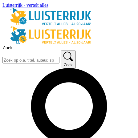
Luisterrijk - vertelt alles
Zoek
Zoek