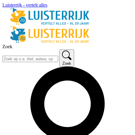
Luisterrijk - vertelt alles
Zoek
Zoek