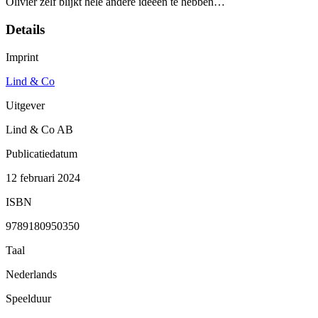
Olivier zelf blijkt hele andere ideeën te hebben…
Details
Imprint
Lind & Co
Uitgever
Lind & Co AB
Publicatiedatum
12 februari 2024
ISBN
9789180950350
Taal
Nederlands
Speelduur