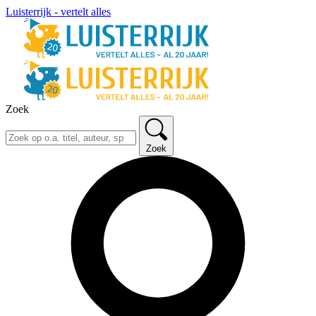
Luisterrijk - vertelt alles
Zoek
Zoek