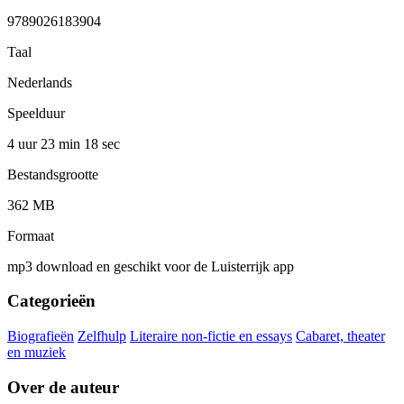
9789026183904
Taal
Nederlands
Speelduur
4 uur 23 min
18 sec
Bestandsgrootte
362 MB
Formaat
mp3 download en geschikt voor de Luisterrijk app
Categorieën
Biografieën
Zelfhulp
Literaire non-fictie en essays
Cabaret, theater
en muziek
Over de auteur