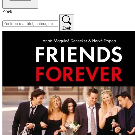
Zoek
Zoek