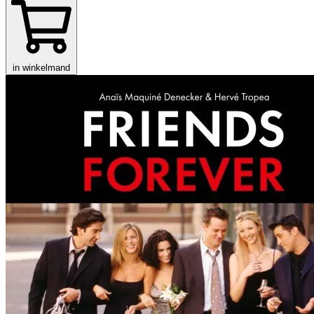
in winkelmand