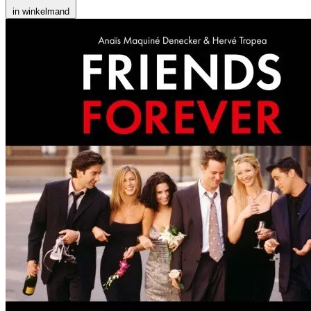
in winkelmand