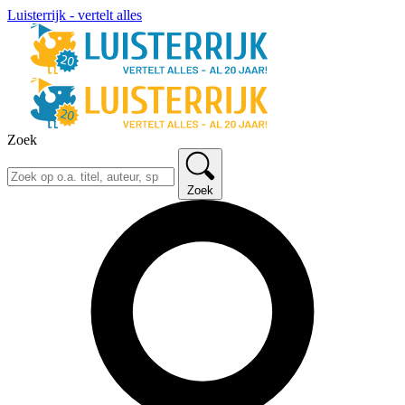
Luisterrijk - vertelt alles
Zoek
Zoek