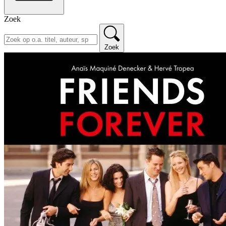
Zoek
Zoek