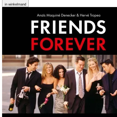
in winkelmand