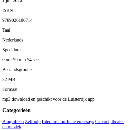
1 juli 2026
ISBN
9789026186714
Taal
Nederlands
Speelduur
0 uur 59 min
54 sec
Bestandsgrootte
82 MB
Formaat
mp3 download en geschikt voor de Luisterrijk app
Categorieën
Biografieën
Zelfhulp
Literaire non-fictie en essays
Cabaret, theater
en muziek