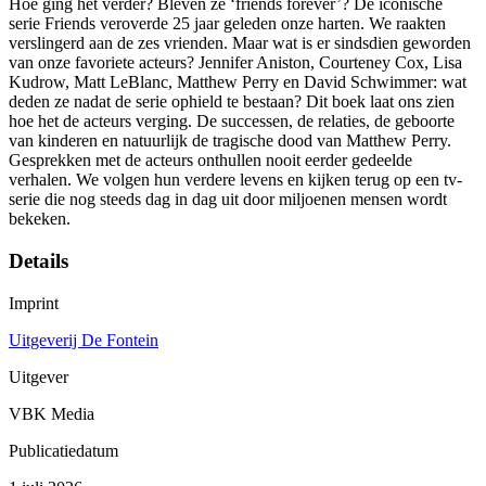
Hoe ging het verder? Bleven ze ‘friends forever’? De iconische
serie Friends veroverde 25 jaar geleden onze harten. We raakten
verslingerd aan de zes vrienden. Maar wat is er sindsdien geworden
van onze favoriete acteurs? Jennifer Aniston, Courteney Cox, Lisa
Kudrow, Matt LeBlanc, Matthew Perry en David Schwimmer: wat
deden ze nadat de serie ophield te bestaan? Dit boek laat ons zien
hoe het de acteurs verging. De successen, de relaties, de geboorte
van kinderen en natuurlijk de tragische dood van Matthew Perry.
Gesprekken met de acteurs onthullen nooit eerder gedeelde
verhalen. We volgen hun verdere levens en kijken terug op een tv-
serie die nog steeds dag in dag uit door miljoenen mensen wordt
bekeken.
Details
Imprint
Uitgeverij De Fontein
Uitgever
VBK Media
Publicatiedatum