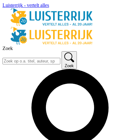
Luisterrijk - vertelt alles
Zoek
Zoek