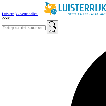
Luisterrijk - vertelt alles
Zoek
Zoek