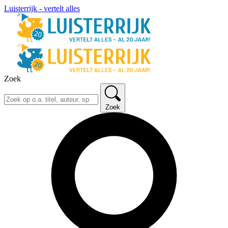
Luisterrijk - vertelt alles
Zoek
Zoek