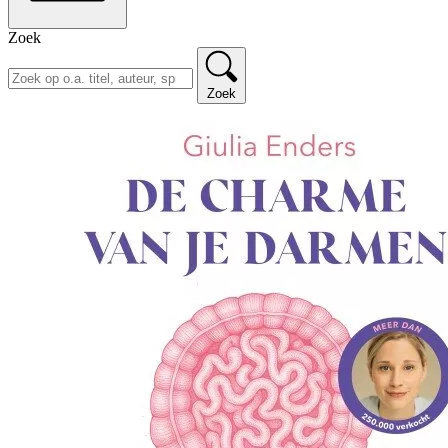
Zoek
Zoek