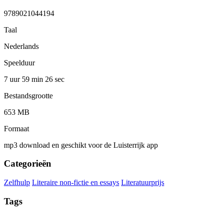
9789021044194
Taal
Nederlands
Speelduur
7 uur 59 min
26 sec
Bestandsgrootte
653 MB
Formaat
mp3 download en geschikt voor de Luisterrijk app
Categorieën
Zelfhulp
Literaire non-fictie en essays
Literatuurprijs
Tags