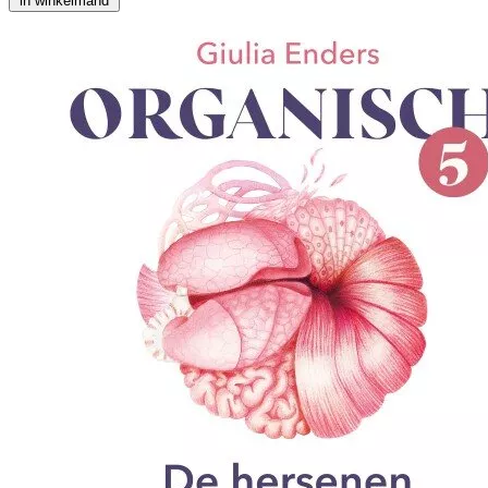
in winkelmand