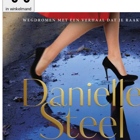
in winkelmand