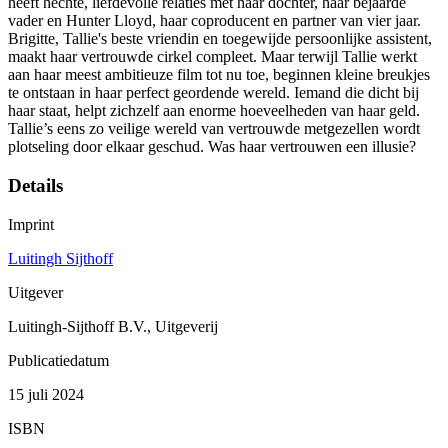
heeft hechte, liefdevolle relaties met haar dochter, haar bejaarde
vader en Hunter Lloyd, haar coproducent en partner van vier jaar.
Brigitte, Tallie's beste vriendin en toegewijde persoonlijke assistent,
maakt haar vertrouwde cirkel compleet. Maar terwijl Tallie werkt
aan haar meest ambitieuze film tot nu toe, beginnen kleine breukjes
te ontstaan in haar perfect geordende wereld. Iemand die dicht bij
haar staat, helpt zichzelf aan enorme hoeveelheden van haar geld.
Tallie’s eens zo veilige wereld van vertrouwde metgezellen wordt
plotseling door elkaar geschud. Was haar vertrouwen een illusie?
Details
Imprint
Luitingh Sijthoff
Uitgever
Luitingh-Sijthoff B.V., Uitgeverij
Publicatiedatum
15 juli 2024
ISBN