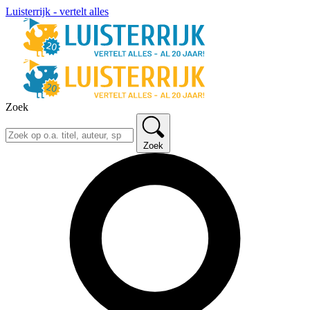
Luisterrijk - vertelt alles
Zoek
Zoek