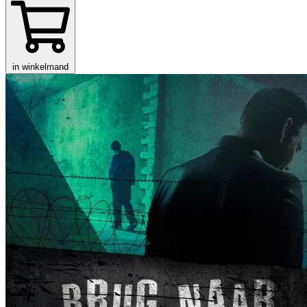
in winkelmand