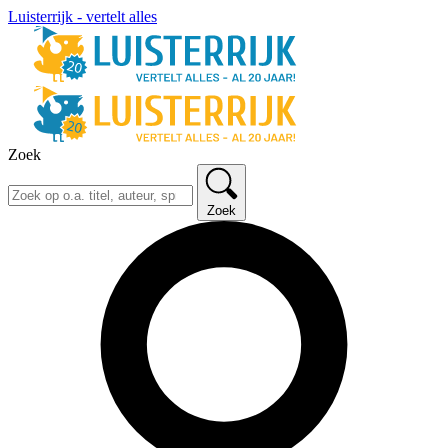
Luisterrijk - vertelt alles
Zoek
Zoek