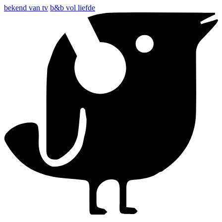
bekend van tv
b&b vol liefde