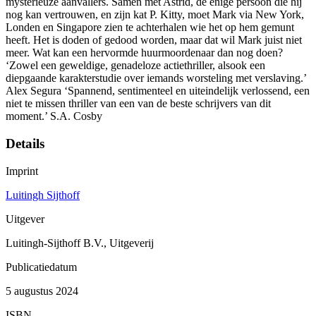
mysterieuze aanvallers. Samen met Astrid, de enige persoon die hij
nog kan vertrouwen, en zijn kat P. Kitty, moet Mark via New York,
Londen en Singapore zien te achterhalen wie het op hem gemunt
heeft. Het is doden of gedood worden, maar dat wil Mark juist niet
meer. Wat kan een hervormde huurmoordenaar dan nog doen?
‘Zowel een geweldige, genadeloze actiethriller, alsook een
diepgaande karakterstudie over iemands worsteling met verslaving.’
Alex Segura ‘Spannend, sentimenteel en uiteindelijk verlossend, een
niet te missen thriller van een van de beste schrijvers van dit
moment.’ S.A. Cosby
Details
Imprint
Luitingh Sijthoff
Uitgever
Luitingh-Sijthoff B.V., Uitgeverij
Publicatiedatum
5 augustus 2024
ISBN