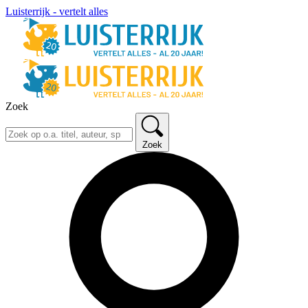
Luisterrijk - vertelt alles
Zoek
Zoek