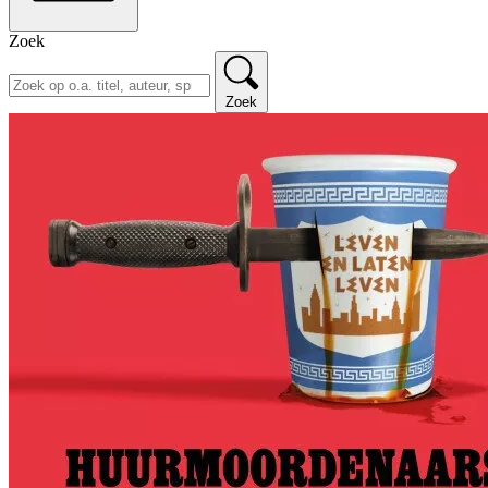
Zoek
Zoek