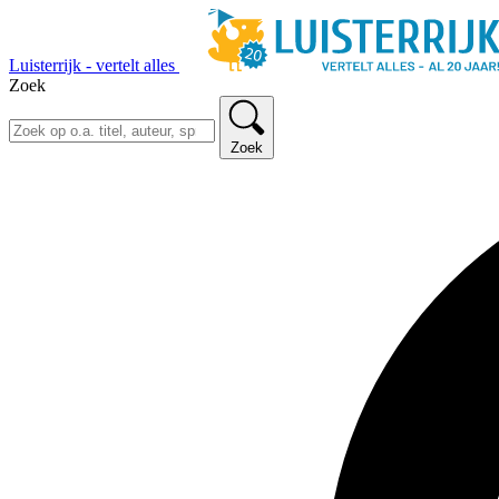
Luisterrijk - vertelt alles
Zoek
Zoek