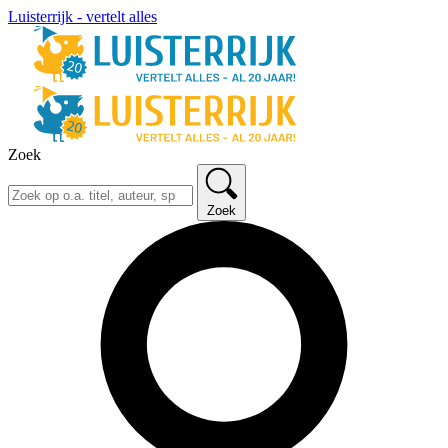
Luisterrijk - vertelt alles
Zoek
Zoek