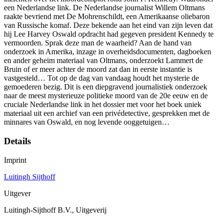
een Nederlandse link. De Nederlandse journalist Willem Oltmans
raakte bevriend met De Mohrenschildt, een Amerikaanse oliebaron
van Russische komaf. Deze bekende aan het eind van zijn leven dat
hij Lee Harvey Oswald opdracht had gegeven president Kennedy te
vermoorden. Sprak deze man de waarheid? Aan de hand van
onderzoek in Amerika, inzage in overheidsdocumenten, dagboeken
en ander geheim materiaal van Oltmans, onderzoekt Lammert de
Bruin of er meer achter de moord zat dan in eerste instantie is
vastgesteld… Tot op de dag van vandaag houdt het mysterie de
gemoederen bezig. Dit is een diepgravend journalistiek onderzoek
naar de meest mysterieuze politieke moord van de 20e eeuw en de
cruciale Nederlandse link in het dossier met voor het boek uniek
materiaal uit een archief van een privédetective, gesprekken met de
minnares van Oswald, en nog levende ooggetuigen…
Details
Imprint
Luitingh Sijthoff
Uitgever
Luitingh-Sijthoff B.V., Uitgeverij