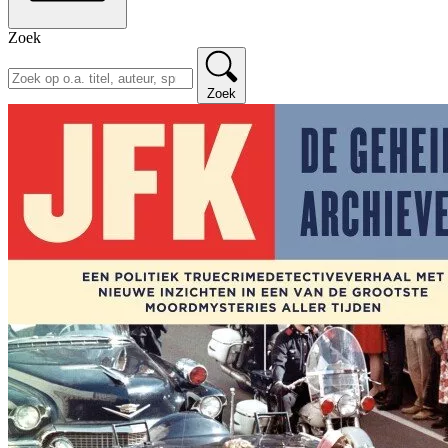
Zoek
Zoek