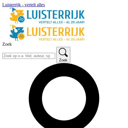
Luisterrijk - vertelt alles
Zoek
Zoek