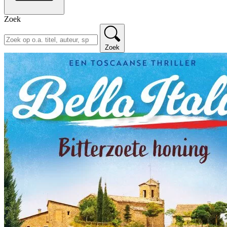
Zoek
Zoek