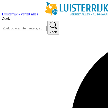
Luisterrijk - vertelt alles
Zoek
Zoek