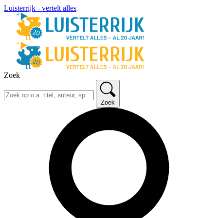
Luisterrijk - vertelt alles
Zoek
Zoek