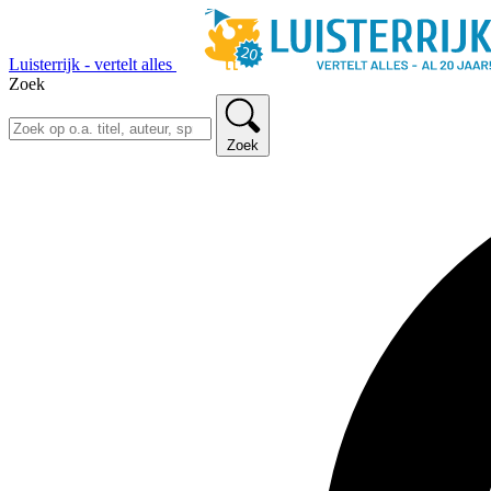
Luisterrijk - vertelt alles
Zoek
Zoek