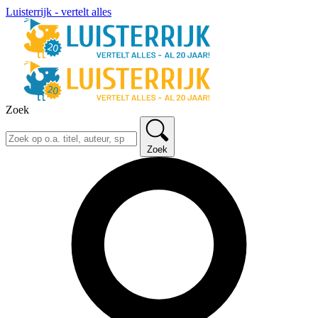
Luisterrijk - vertelt alles
Zoek
Zoek