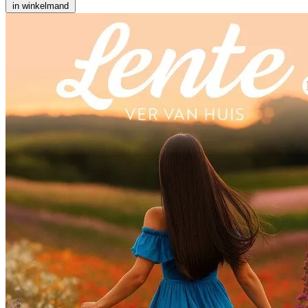
in winkelmand