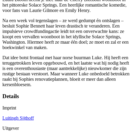
het pittoreske Solace Springs. Een heerlijke romantische komedie,
voor fans van Laurie Gilmore en Emily Henry.
Na een week vol tegenslagen – ze werd gedumpt én ontslagen –
besluit Sophie Bennett haar leven drastisch te veranderen. Een
impulsieve crowdfundingactie leidt tot een onverwachte kans: ze
koopt een vervallen woonboot in het idyllische Solace Springs,
Washington. Hiermee heeft ze maar één doel; ze moet en zal er een
boekwinkel van maken.
Dat idee botst frontaal met haar norse buurman Luke. Hij heeft een
teruggetrokken leven opgebouwd, en het laatste wat hij nodig heeft
is een overenthousiaste (maar aantrekkelijke) nieuwkomer die zijn
rustige bestaan verstoort. Maar wanneer Luke onbedoeld betrokken
raakt bij Sophies renovatieplannen, bloeit er meer dan alleen
kersenbloesem.
Details
Imprint
Luitingh Sijthoff
Uitgever