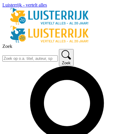
Luisterrijk - vertelt alles
Zoek
Zoek