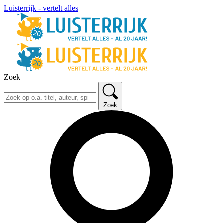
Luisterrijk - vertelt alles
Zoek
Zoek