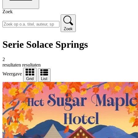
Zoek
Zoek
Serie Solace Springs
2
resultaten
resultaten
Weergave
Grid
List