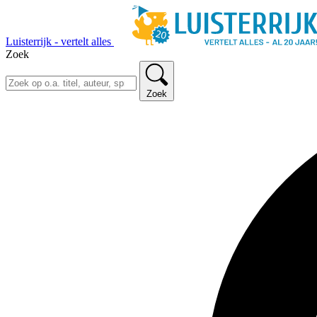
Luisterrijk - vertelt alles
Zoek
Zoek