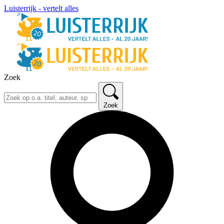
Luisterrijk - vertelt alles
Zoek
Zoek