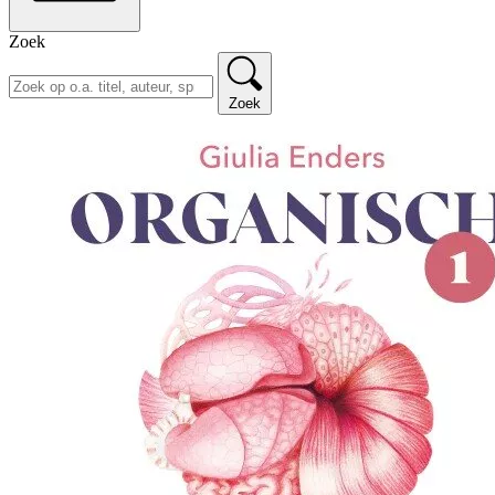
Zoek
Zoek