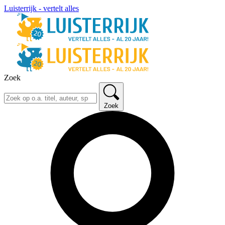
Luisterrijk - vertelt alles
Zoek
Zoek