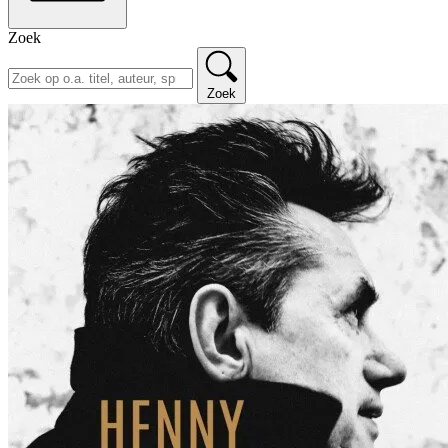
Zoek
Zoek