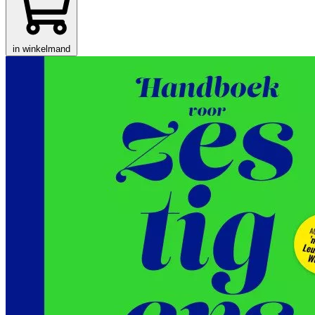
in winkelmand